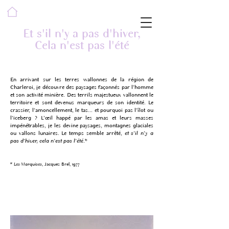
Et s'il n'y a pas d'hiver,
Cela n'est pas l'été
En arrivant sur les terres wallonnes de la région de
Charleroi, je découvre des paysages façonnés par l’homme
et son activité minière. Des terrils majestueux vallonnent le
territoire et sont devenus marqueurs de son identité. Le
crassier, l’amoncellement, le tas... et pourquoi pas l’îlot ou
l’iceberg ? L’œil happé par les amas et leurs masses
impénétrables, je les devine paysages, montagnes glaciales
ou vallons lunaires. Le temps semble arrêté,
et s’il n’y a
pas d’hiver, cela n’est pas l’été.*
*
Les Marquises
,
Jacques Brel, 1977