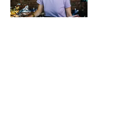
Traductions
- par Tom et Alice Theuns -