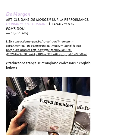
De Morgen
ARTICLE DANS
DE MORGEN
SUR LA PERFORMANCE
L'ERRANCE EST HUMAINE
À
KANAL-CENTRE
POMPIDOU
— 21 juin 2019
LIEN :
www.demorgen.be/tv-cultuur/interessant-
experimenteel-en-controver
sieel-museum-kanal-is-een-
beetje-als-brussel-zelf~b07f3777/?fbclid=IwAR26-
jPBVNvHvLUzHEcvxGLjcDRh4cHRtc-dHJGy0j7l7-td1I88rF16zv8
(traductions française et anglaise ci-dessous / english
below)